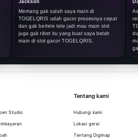
Jackson
D
Memang gak salah saya main di
Aw
TOGELQRIS udah gacor prosesnya cepat
re
u
dan gak bertele tele jadi mau main slot
T
juga gak ribet itu yang buat saya betah
du
main di slot gacor TOGELQRIS.
ma
ga
Tentang kami
pen Studio
Hubungi kami
embayaran
Lokasi gerai
bah
Tentang Digimap