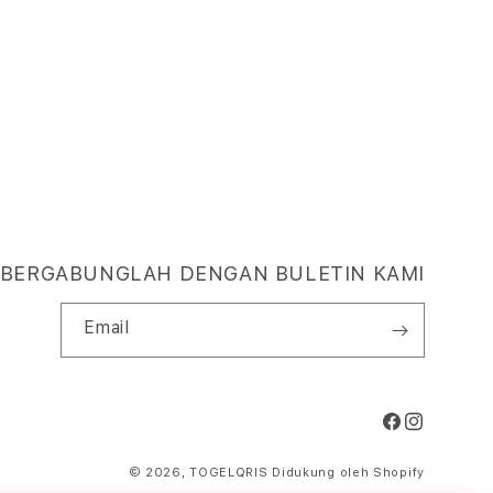
BERGABUNGLAH DENGAN BULETIN KAMI
Email
Facebook
Instagram
Metode
© 2026,
TOGELQRIS
Didukung oleh Shopify