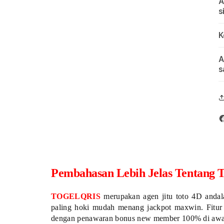
A
s
K
A
s
Pembahasan Lebih Jelas Tentan
TOGELQRIS
merupakan agen jitu toto 4D andala
paling hoki mudah menang jackpot maxwin. Fitur 
dengan penawaran bonus new member 100% di awal 