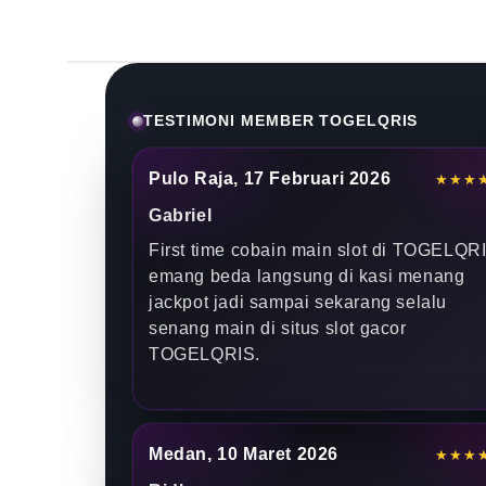
4
D
A
TESTIMONI MEMBER TOGELQRIS
n
Pulo Raja, 17 Februari 2026
★★★
Gabriel
d
First time cobain main slot di TOGELQR
emang beda langsung di kasi menang
a
jackpot jadi sampai sekarang selalu
senang main di situs slot gacor
l
TOGELQRIS.
a
Medan, 10 Maret 2026
★★★
n