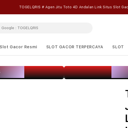
TOGELQRIS # Agen Jitu Toto 4D Andalan Link Situs Slot Gacor Hari
Slot Gacor Resmi
SLOT GACOR TERPERCAYA
SLOT
S