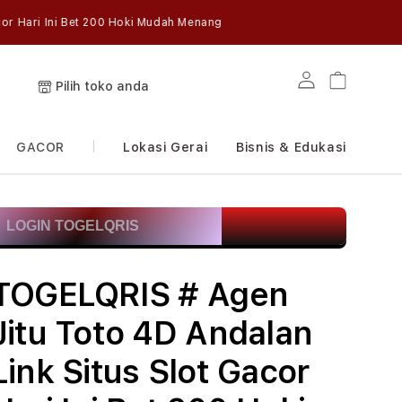
 Ini Bet 200 Hoki Mudah Menang
Login
Keranjang
Pilih toko anda
GACOR
Lokasi Gerai
Bisnis & Edukasi
LOGIN TOGELQRIS
TOGELQRIS # Agen
Jitu Toto 4D Andalan
Link Situs Slot Gacor