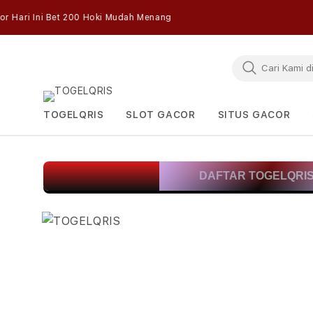
Skip to
 Ini Bet 200 Hoki Mudah Menang
content
TOGELQRIS
SLOT GACOR
SITUS GACOR
T
DAFTAR TOGELQRI
O
Langsung
G
ke
informasi
produk
E
L