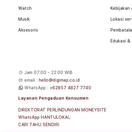
s
Watch
Kebijakan 
S
Musik
Lokasi ser
l
Aksesoris
Pembatala
Edukasi &
o
t
Jam 07:00 - 22:00 WIB
G
email :
hello@digimap.co.id
WhatsApp :
+62857 4827 7740
a
Layanan Pengaduan Konsumen
c
DIREKTORAT PERLINDUNGAN MONEYSITE
WhatsApp HANTULOKAL:
o
CARI TAHU SENDIRI