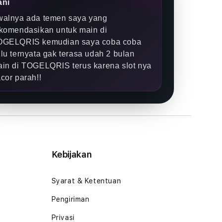
ani
alnya ada temen saya yang
komendasikan untuk main di
OGELQRIS kemudian saya coba coba
lu ternyata gak terasa udah 2 bulan
in di TOGELQRIS terus karena slot nya
cor parah!!
Kebijakan
Syarat & Ketentuan
Pengiriman
Privasi