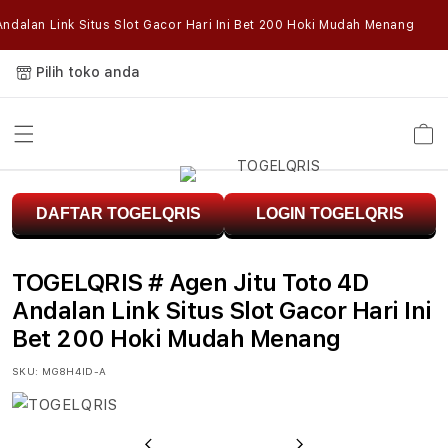
Skip to
alan Link Situs Slot Gacor Hari Ini Bet 200 Hoki Mudah Menang
content
Pilih toko anda
Keranja
T
DAFTAR TOGELQRIS
LOGIN TOGELQRIS
O
G
TOGELQRIS # Agen Jitu Toto 4D
E
Andalan Link Situs Slot Gacor Hari Ini
Bet 200 Hoki Mudah Menang
L
SKU:
MG8H4ID-A
Q
R
Previous
Next