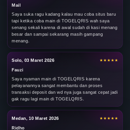
Mail
o
Saya suka ragu kadang kalau mau coba situs baru
t
tapi ketika coba main di TOGELQRIS wah saya
senang sekali karena di awal sudah di kasi menang
G
besar dan sampai sekarang masih gampang
menang.
a
c
Solo, 03 Maret 2026
★★★★★
o
Fauzi
r
Saya nyaman main di TOGELQRIS karena
pelayanannya sangat membantu dan proses
H
transaksi deposit dan wd nya juga sangat cepat jadi
a
gak ragu lagi main di TOGELQRIS.
r
Medan, 10 Maret 2026
★★★★★
i
Ridho