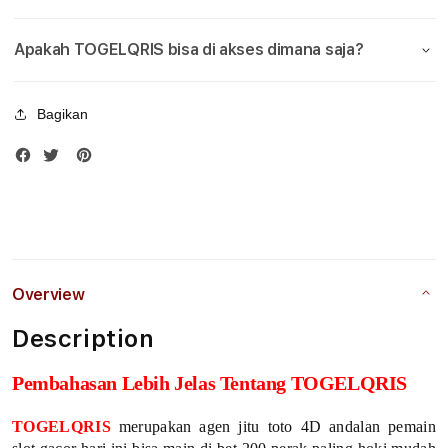
Slot
Slot
o
Gacor
Gaco
Apakah TOGELQRIS bisa di akses dimana saja?
Hari
Hari
t
Ini
Ini
Bet
Bet
o
Bagikan
200
200
Hoki
Hoki
4
Mudah
Mud
Menang
Mena
D
A
n
Overview
d
Description
a
l
Pembahasan Lebih Jelas Tentang TOGELQRIS
a
TOGELQRIS
merupakan agen jitu toto 4D andalan pemain