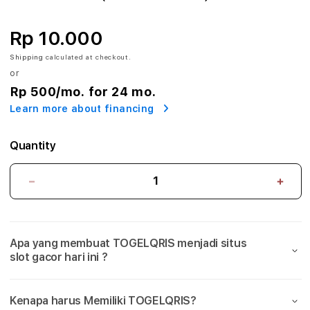
I
S
Rp 10.000
#
Shipping
calculated at checkout.
or
A
Rp 500
/mo. for 24 mo.
Learn more about financing
g
e
Quantity
n
TOGELQRIS
TOGE
J
#
#
Agen
Agen
i
Jitu
Jitu
Apa yang membuat TOGELQRIS menjadi situs
Toto
Toto
t
slot gacor hari ini ?
4D
4D
u
Andalan
Anda
Link
Link
T
Kenapa harus Memiliki TOGELQRIS?
Situs
Situs