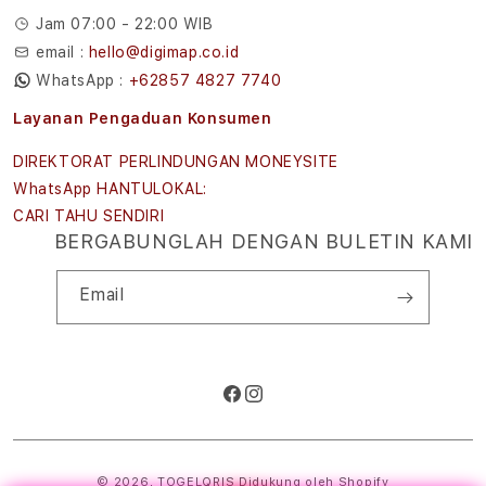
Tentang MAP
g
Pembatalan transaksi
Jam 07:00 - 22:00 WIB
Privasi
email :
hello@digimap.co.id
Edukasi & Perusahaan
WhatsApp :
+62857 4827 7740
Layanan Pengaduan Konsumen
DIREKTORAT PERLINDUNGAN MONEYSITE
WhatsApp HANTULOKAL:
CARI TAHU SENDIRI
BERGABUNGLAH DENGAN BULETIN KAMI
Email
Facebook
Instagram
Metode
pembayaran
© 2026,
TOGELQRIS
Didukung oleh Shopify