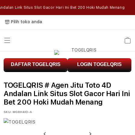
Skip to
alan Link Situs Slot Gacor Hari Ini Bet 200 Hoki Mudah Menang
content
Pilih toko anda
Keranja
T
DAFTAR TOGELQRIS
LOGIN TOGELQRIS
O
G
TOGELQRIS # Agen Jitu Toto 4D
E
Andalan Link Situs Slot Gacor Hari Ini
Bet 200 Hoki Mudah Menang
L
SKU:
MG8H4ID-A
Q
R
Previous
Next