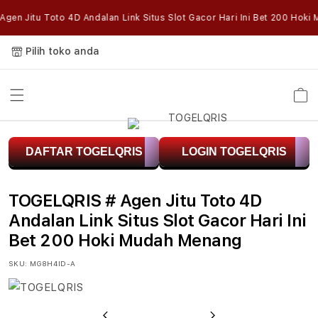
Skip to
n Jitu Toto 4D Andalan Link Situs Slot Gacor Hari Ini Bet 200 Hoki 
content
Pilih toko anda
Keranja
T
DAFTAR TOGELQRIS
LOGIN TOGELQRIS
O
G
TOGELQRIS # Agen Jitu Toto 4D
E
Andalan Link Situs Slot Gacor Hari Ini
Bet 200 Hoki Mudah Menang
L
SKU:
MG8H4ID-A
Q
R
Previous
Next