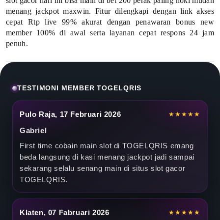
slot gacor hari ini bisa main di bet 200 perak paling hoki mudah
n
menang jackpot maxwin. Fitur dilengkapi dengan link akses
L
cepat Rtp live 99% akurat dengan penawaran bonus new
member 100% di awal serta layanan cepat respons 24 jam
i
penuh.
n
k
TESTIMONI MEMBER TOGELQRIS
S
Pulo Raja, 17 Februari 2026
★★★★★
i
Gabriel
t
First time cobain main slot di TOGELQRIS emang
u
beda langsung di kasi menang jackpot jadi sampai
sekarang selalu senang main di situs slot gacor
s
TOGELQRIS.
S
Klaten, 07 Fabruari 2026
★★★★★
l