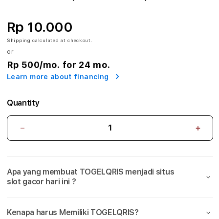
I
S
Rp 10.000
#
Shipping
calculated at checkout.
or
A
Rp 500
/mo. for 24 mo.
Learn more about financing
g
e
Quantity
n
TOGELQRIS
TOGE
J
#
#
Agen
Agen
i
Jitu
Jitu
Apa yang membuat TOGELQRIS menjadi situs
Toto
Toto
t
slot gacor hari ini ?
4D
4D
u
Andalan
Anda
Link
Link
T
Kenapa harus Memiliki TOGELQRIS?
Situs
Situs