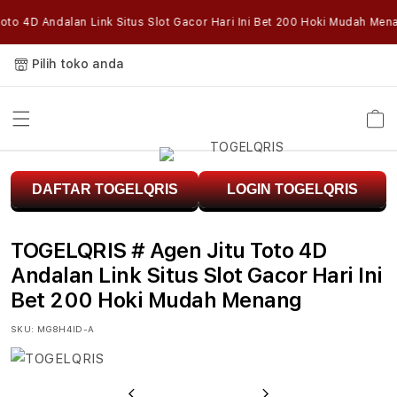
Skip to
o 4D Andalan Link Situs Slot Gacor Hari Ini Bet 200 Hoki Mudah Mena
content
Pilih toko anda
Keranja
T
DAFTAR TOGELQRIS
LOGIN TOGELQRIS
O
G
TOGELQRIS # Agen Jitu Toto 4D
E
Andalan Link Situs Slot Gacor Hari Ini
Bet 200 Hoki Mudah Menang
L
SKU:
MG8H4ID-A
Q
R
Previous
Next